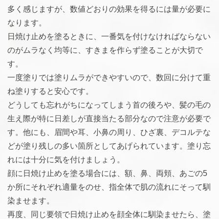
多く感じますが、数値どおりの効果を得るには量が必要に
なります。
日焼け止めを塗るときに、一番気を付けなければならない
のがムラなく均等に、すきまを作らず塗ることが大切で
す。
一度塗りでは塗りムラができやすいので、数回に分けて重
ね塗りすると安心です。
どうしても忘れがちになってしまう首の後ろや、髪の毛の
生え際が特に日差しが直接当たる部分なので注意が必要で
す。他にも、眉間や耳、小鼻の周り、ひざ裏、デコルテな
どが塗り残しの多い箇所としてあげられています。塗り忘
れには十分に気を付けましょう。
顔に日焼け止めを塗る場合には、額、鼻、両頬、あごの5
か所にそれぞれ適量をのせ、指全体で肌の流れにそって馴
染ませます。
再度、同じ要領で日焼け止めを顔全体に馴染ませたら、塗