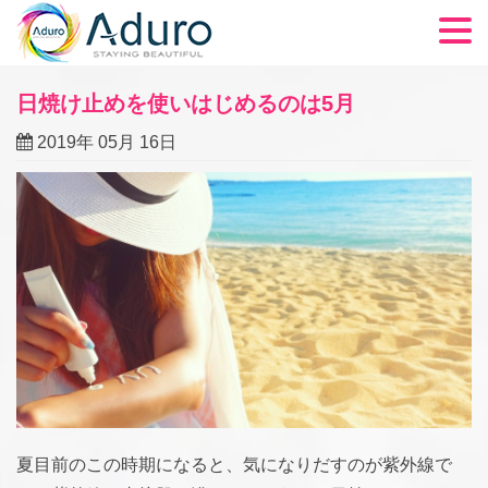
商品一覧
日焼け止めを使いはじめるのは5月
ADUROについて
2019年 05月 16日
FAQ
ブログ
LED光治療
アフィリエイト
ショッピングカート
チェックアウト
夏目前のこの時期になると、気になりだすのが紫外線で